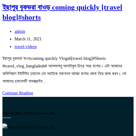
ইছাপুর বুকভরা বাওড় coming quickly [travel
blog]#shorts
Post
admin
author:
Post
March 11, 2021
published:
Post
travel-videos
category:
ইছাপুর বুকভরা বাওড়coming quickly Vlogs6[travel blog]#Shorts
#travel_vlog_bangladesh# আসসালামু আলাইকুম চিত্র শহর যশোর। এটা আমাদের
অফিশিয়াল ইউটিউব চ্যানেল তো সবাইকে স্বাগতম আমরা যশোর জেলা নিয়ে ব্লক করব। সো
আমাদের চ্যানেলটি সাবস্ক্রাইব…
ইছাপুর
Continue Reading
বুকভরা
বাওড়
About BuyAirTicket.co.uk
coming
quickly
[travel