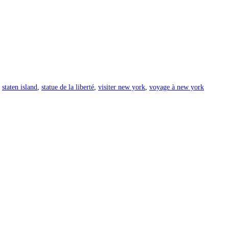
staten island
,
statue de la liberté
,
visiter new york
,
voyage à new york