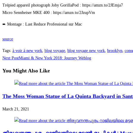
Trépied appareil photograph Joby GorillaPod : https://amzn.to/2JEmja7
Micro Sennheiser MKE 400 : https://amzn.to/2JzupVm
➨ Montage : Last Reduce Professional sur Mac
source
Tags
:
à voir à new york
,
blog voyage
,
blog voyage new york
,
brooklyn
,
cons
Read
Next Post
Miami & New York 2018: Journey Weblog
more
You Might Also Like
articles
The Moss Woman Statue of La Quinta Backyard in Santa
March 21, 2021