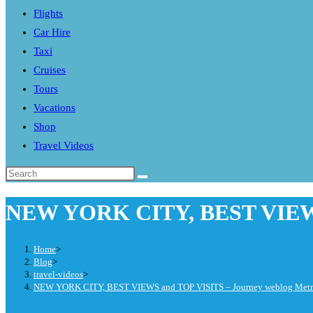
Flights
search
Car Hire
panel.
Taxi
Cruises
Tours
Vacations
Shop
Travel Videos
Search
this
NEW YORK CITY, BEST VIEWS a
website
Home
>
Blog
>
travel-videos
>
NEW YORK CITY, BEST VIEWS and TOP VISITS – Journey weblog Metro