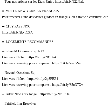
– Tous nos articles sur les Etats-Unis : https://bit.ly/3224laL
➨ VISITE NEW YORK EN FRANCAIS
Pour réserver l’une des visites guidées en français, on t’invite à consulter le
➨ CITY PASS NYC
https://bit.ly/2kyICXA
➨ LOGEMENTS RECOMMANDÉS
– CitizenM Occasions Sq. NYC :
Lien vers l’hôtel : https://bit.ly/2B16tnk
Lien vers reserving pour comparer : https://bit.ly/2nzfeSy
– Novotel Occasions Sq. :
Lien vers l’hôtel : https://bit.ly/2p8PBZ4
Lien vers reserving pour comparer : https://bit.ly/35nN7Xv
– Parker New York lodge : https://bit.ly/2lmLtDa
– Fairfield Inn Brooklyn :