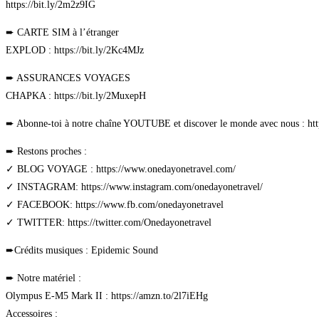
https://bit.ly/2m2z9IG
➨ CARTE SIM à l’étranger
EXPLOD : https://bit.ly/2Kc4MJz
➨ ASSURANCES VOYAGES
CHAPKA : https://bit.ly/2MuxepH
➨ Abonne-toi à notre chaîne YOUTUBE et discover le monde avec nous : htt
➨ Restons proches :
✓ BLOG VOYAGE : https://www.onedayonetravel.com/
✓ INSTAGRAM: https://www.instagram.com/onedayonetravel/
✓ FACEBOOK: https://www.fb.com/onedayonetravel
✓ TWITTER: https://twitter.com/Onedayonetravel
➨Crédits musiques : Epidemic Sound
➨ Notre matériel :
Olympus E-M5 Mark II : https://amzn.to/2l7iEHg
Accessoires :